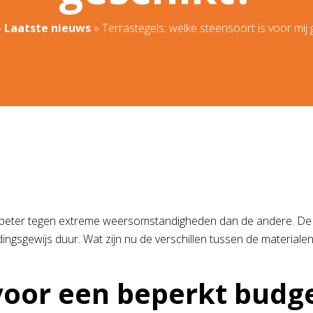
»
Laatste nieuws
»
Terrastegels: welke steensoort is voor mij 
an beter tegen extreme weersomstandigheden dan de andere. De é
ingsgewijs duur. Wat zijn nu de verschillen tussen de materialen
 voor een beperkt budg