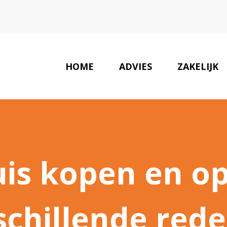
HOME
ADVIES
ZAKELIJK
uis kopen en 
schillende red