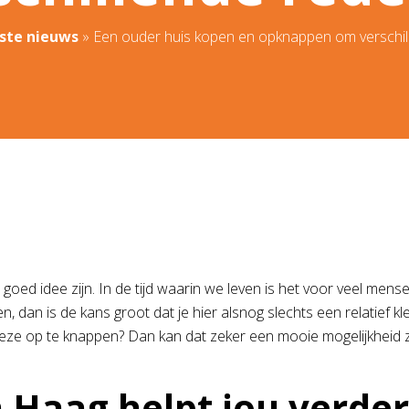
ste nieuws
»
Een ouder huis kopen en opknappen om verschi
ed idee zijn. In de tijd waarin we leven is het voor veel men
 dan is de kans groot dat je hier alsnog slechts een relatief kle
deze op te knappen? Dan kan dat zeker een mooie mogelijkheid z
 Haag helpt jou verder