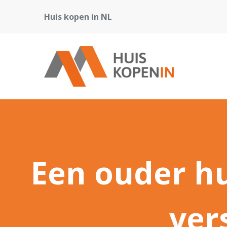
Huis kopen in NL
Een ouder h
ver