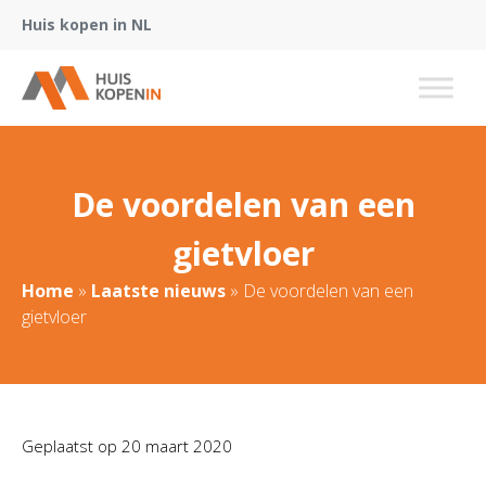
Huis kopen in NL
De voordelen van een
gietvloer
Home
»
Laatste nieuws
»
De voordelen van een
gietvloer
Geplaatst op
20 maart 2020