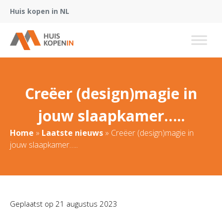
Huis kopen in NL
Creëer (design)magie in
jouw slaapkamer…..
Home
»
Laatste nieuws
»
Creëer (design)magie in
jouw slaapkamer…..
Geplaatst op
21 augustus 2023